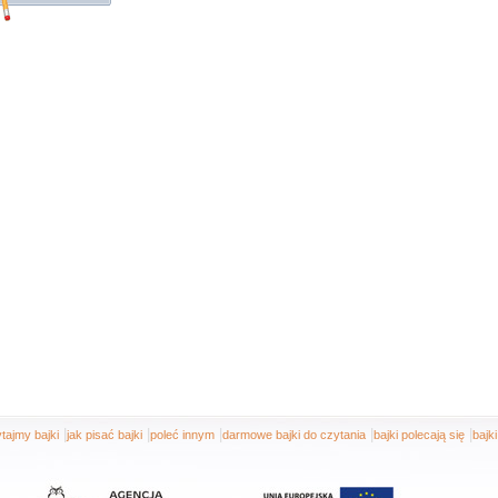
|
|
|
|
|
tajmy bajki
jak pisać bajki
poleć innym
darmowe bajki do czytania
bajki polecają się
bajk