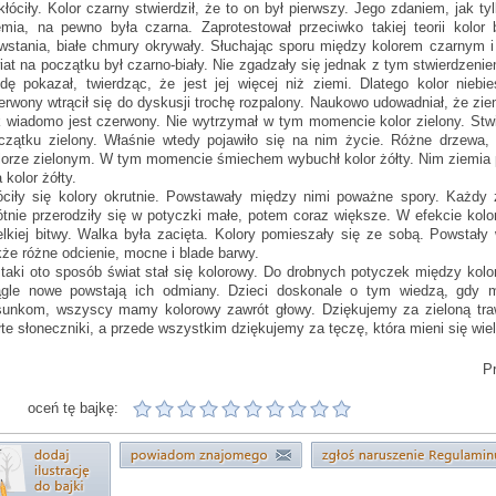
kłóciły. Kolor czarny stwierdził, że to on był pierwszy. Jego zdaniem, jak t
emia, na pewno była czarna. Zaprotestował przeciwko takiej teorii kolor 
wstania, białe chmury okrywały. Słuchając sporu między kolorem czarnym i
iat na początku był czarno-biały. Nie zgadzały się jednak z tym stwierdzeniem
dę pokazał, twierdząc, że jest jej więcej niż ziemi. Dlatego kolor niebie
erwony wtrącił się do dyskusji trochę rozpalony. Naukowo udowadniał, że ziem
k wiadomo jest czerwony. Nie wytrzymał w tym momencie kolor zielony. Stwi
czątku zielony. Właśnie wtedy pojawiło się na nim życie. Różne drzewa,
lorze zielonym. W tym momencie śmiechem wybuchł kolor żółty. Nim ziemia po
 kolor żółty.
óciły się kolory okrutnie. Powstawały między nimi poważne spory. Każdy z
ótnie przerodziły się w potyczki małe, potem coraz większe. W efekcie kolo
elkiej bitwy. Walka była zacięta. Kolory pomieszały się ze sobą. Powstał
kże różne odcienie, mocne i blade barwy.
taki oto sposób świat stał się kolorowy. Do drobnych potyczek między kolo
ągle nowe powstają ich odmiany. Dzieci doskonale o tym wiedzą, gdy m
sunkom, wszyscy mamy kolorowy zawrót głowy. Dziękujemy za zieloną traw
łte słoneczniki, a przede wszystkim dziękujemy za tęczę, która mieni się wie
Pr
oceń tę bajkę: