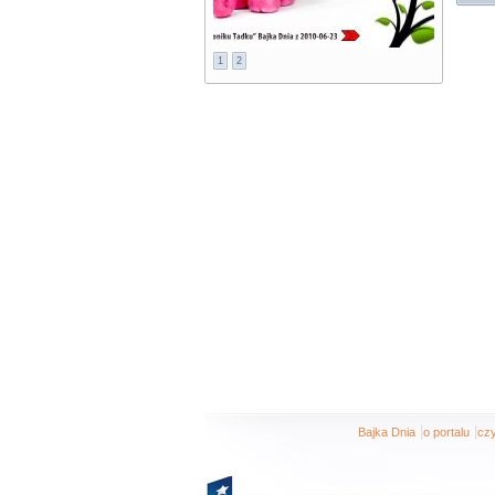
1
2
|
|
Bajka Dnia
o portalu
czy