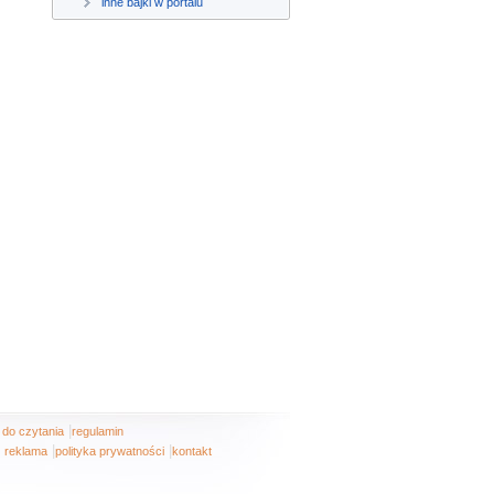
inne bajki w portalu
|
i do czytania
regulamin
|
|
reklama
polityka prywatności
kontakt