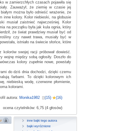
ylko w zamierzchłych czasach pojawiła się
biały. Zauważył, że ziemię w czasie jej
 białym można było odnieść wrażenie, że
 inne kolory. Kolor niebieski, na globusie
ski musiał zaistnieć najwcześniej. Kolor
ia na początku była jak kula ognia, który
erdził, że świat prawdziwy musiał być od
 rośliny czy nawet trawa, musiały być w
wstała, istniało na świecie słońce, które
 kolorów swojej racji próbował dowieść.
ry wojnę między sobą ogłosiły. Doszło do
y wówczas kolory zupełnie nowe, powstały
rami do dziś dnia dochodzi, dzięki czemu
alują farbami. To dzięki kolorowym ich
ę, niebieską wodę, czerwone płomienie,
loma kolorami.
ofil autora:
Monika1982
(15)
(16)
ocena czytelników: 6,75 (4 głosów)
inne bajki tego autora
bajki wyróżnione