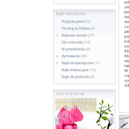
po
zi
po
św
Przyszła jesień
(5)
wo
cz
Ten kraj to Polska
(4)
ja
Bajkowe seriale
(27)
po
ko
Dla maluszka
(14)
ma
W przedszkolu
(8)
Kł
Rymowanki
(39)
Kł
wi
Bajki terapeutyczne
(11)
ta
Bajki edukacyjne
(10)
W 
ci
Bajki do poduszki
(8)
ry
żó