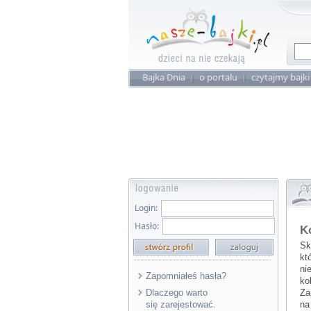
Bajka Dnia
o portalu
czytajmy bajki
Login:
Hasło:
K
Sk
kt
ni
Zapomniałeś hasła?
ko
Dlaczego warto
Za
się zarejestować.
na