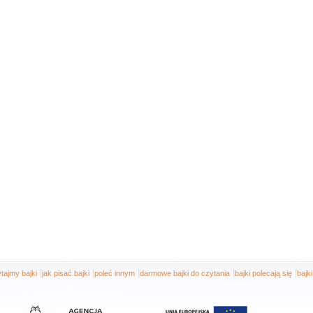
|
|
|
|
|
tajmy bajki
jak pisać bajki
poleć innym
darmowe bajki do czytania
bajki polecają się
bajk