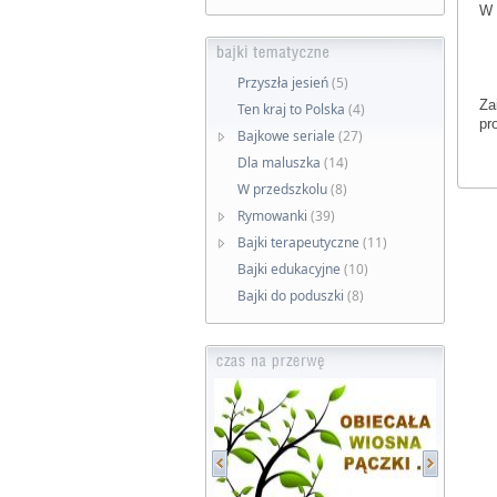
W 
Przyszła jesień
(5)
Za
Ten kraj to Polska
(4)
pr
Bajkowe seriale
(27)
Dla maluszka
(14)
W przedszkolu
(8)
Rymowanki
(39)
Bajki terapeutyczne
(11)
Bajki edukacyjne
(10)
Bajki do poduszki
(8)