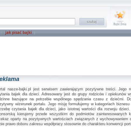
jak pisać bajki
eklama
rtal nasze-bajki.pl jest serwisem zawierającym pozytywne treści. Jego r
ytania bajek dla dzieci. Adresowany jest do grupy rodziców i opiekunów w
dzinne bazujące na potrzebie wspólnego spędzania czasu z dziećmi. D
zytywny wizerunek portalu. Jego misję formułujemy w kategoriach biznesu 
trzebę czytania bajek dla dzieci, jako istotnej wartości dla rozwoju dziec
onsorską kierujemy przede wszystkim do podmiotów zainteresowanych 
zekaz oparty na pozytywnych wartościach związanych z wychowywaniem d
bie prawo doboru zakresu współpracy stosownie do charakteru konwencji port