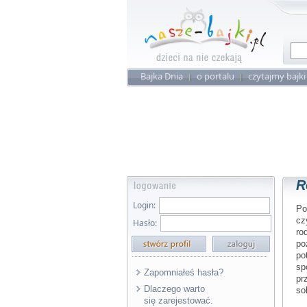
Bajka Dnia
o portalu
czytajmy bajki
R
Login:
Po
cz
Hasło:
ro
po
po
sp
Zapomniałeś hasła?
pr
Dlaczego warto
so
się zarejestować.