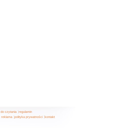
|
i do czytania
regulamin
|
|
reklama
polityka prywatności
kontakt