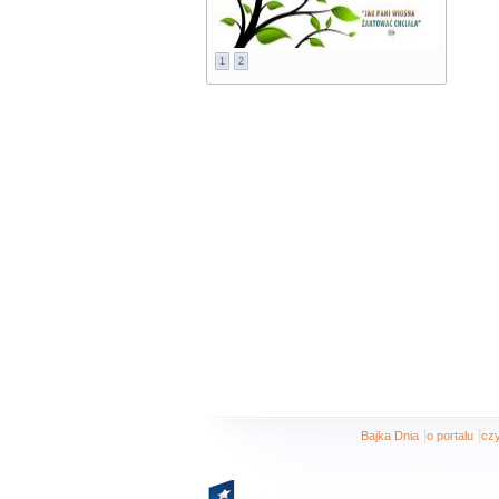
1
2
|
|
Bajka Dnia
o portalu
czy