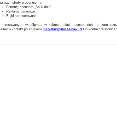
ramach oferty proponujemy:
Formułę sponsora „Bajki dnia”
Reklamy banerowe
Bajki sponsorowane
interesowanych współpracą w zakresie akcji sponsorskich lub zamieszcz
osimy o kontakt po adresem
marketing@nasze-bajki.pl
lub kontakt telefonicz