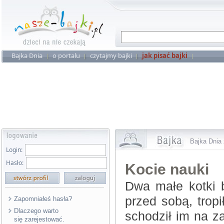
Bajka Dnia
o portalu
czytajmy bajki
jak pisać bajki
Bajka Dnia 
Login:
Hasło:
Kocie nauki
Dwa małe kotki 
przed sobą, tropi
Zapomniałeś hasła?
Dlaczego warto
schodził im na za
się zarejestować.