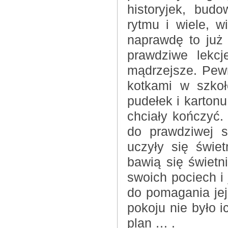
historyjek, bud
rytmu i wiele, w
naprawdę to już
prawdziwe lekcj
mądrzejsze. Pew
kotkami w szkoł
pudełek i kartonu
chciały kończyć.
do prawdziwej s
uczyły się świet
bawią się świet
swoich pociech i
do pomagania je
pokoju nie było 
plan … .