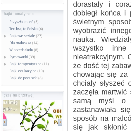
dorastały i co
dobiegł końca i
świetnym sposo
Przyszła jesień
(5)
Ten kraj to Polska
(4)
wyobrazić inneg
Bajkowe seriale
(27)
nauka. Wiedzia
Dla maluszka
(14)
wszystko inne
W przedszkolu
(8)
nieatrakcyjnym.
Rymowanki
(39)
Bajki terapeutyczne
(11)
że dość tej zabaw
Bajki edukacyjne
(10)
chowając się za 
Bajki do poduszki
(8)
chciały słyszeć 
zaczęła martwić 
samą myśl o n
zastanawiała si
sposób na malców
się jak skłonić