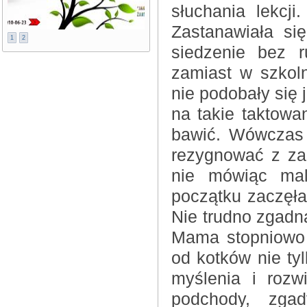
słuchania lekcji
Zastanawiała si
1
2
siedzenie bez 
zamiast w szkol
nie podobały się 
na takie taktowan
bawić. Wówczas 
rezygnować z za
nie mówiąc mal
początku zaczęła
Nie trudno zgadn
Mama stopniowo 
od kotków nie tyl
myślenia i roz
podchody, zgad