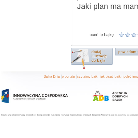
Jaki plan ma ma
oceń tę bajkę:
|
|
|
|
Bajka Dnia
o portalu
czytajmy bajki
jak pisać bajki
poleć in
Projekt współfinansowany ze środków Europejskiego Funduszu Rozwoju Regionalnego w ramach Programu Operacyjnego Innowacyjna Gospodarka. 