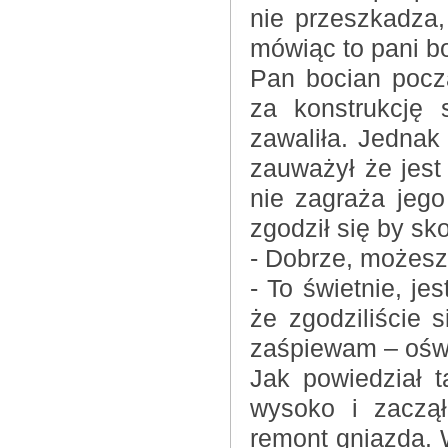
nie przeszkadza
mówiąc to pani b
Pan bocian pocz
za konstrukcję 
zawaliła. Jednak
zauważył że jest 
nie zagraża jeg
zgodził się by s
- Dobrze, możesz 
- To świetnie, j
że zgodziliście 
zaśpiewam – ośw
Jak powiedział 
wysoko i zaczął
remont gniazda. 