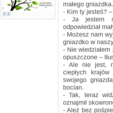
małego gniazdka
- Kim ty jesteś? 
1
2
- Ja jestem s
odpowiedział mał
- Możesz nam wyj
gniazdko w naszy
- Nie wiedziałem 
opuszczone – tłu
- Ale nie jest,
ciepłych krajó
swojego gniazd
bocian.
- Tak, teraz wi
oznajmił skowron
- Ależ bez pośpi