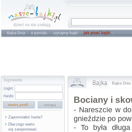
Bajka Dnia
o portalu
czytajmy bajki
jak pisać bajki
Bajka Dnia 
Login:
Hasło:
Bociany i sk
- Nareszcie w do
gnieździe po powr
Zapomniałeś hasła?
Dlaczego warto
- To była długa
się zarejestować.