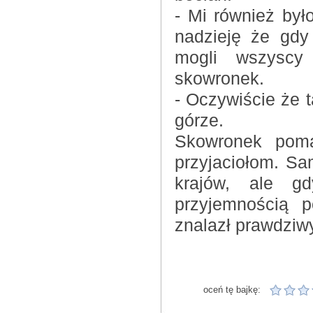
- Mi również by
nadzieję że gdy
mogli wszyscy
skowronek.
- Oczywiście że 
górze.
Skowronek poma
przyjaciołom. Sa
krajów, ale g
przyjemnością 
znalazł prawdziw
oceń tę bajkę: