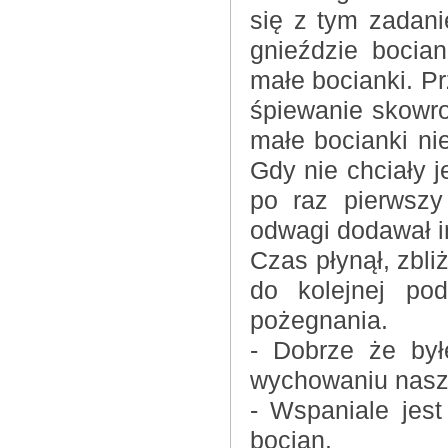
się z tym zadan
gnieździe bocian
małe bocianki. Pr
śpiewanie skowro
małe bocianki ni
Gdy nie chciały 
po raz pierwszy
odwagi dodawał 
Czas płynął, zbli
do kolejnej po
pożegnania.
- Dobrze że by
wychowaniu nasz
- Wspaniale jes
bocian.