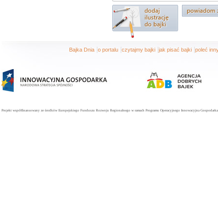
|
|
|
|
Bajka Dnia
o portalu
czytajmy bajki
jak pisać bajki
poleć in
Projekt współfinansowany ze środków Europejskiego Funduszu Rozwoju Regionalnego w ramach Programu Operacyjnego Innowacyjna Gospodarka. 