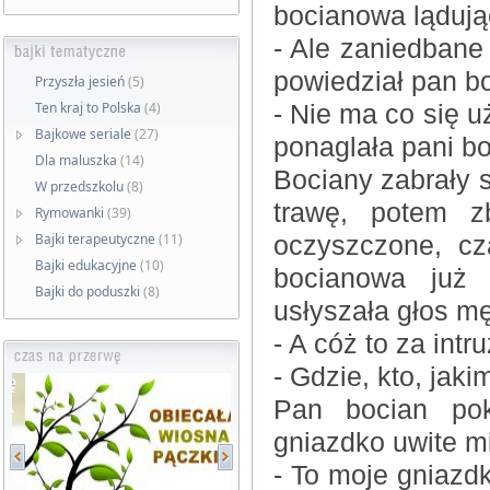
bocianowa lądują
- Ale zaniedbane
powiedział pan b
Przyszła jesień
(5)
Ten kraj to Polska
(4)
- Nie ma co się u
Bajkowe seriale
(27)
ponaglała pani b
Dla maluszka
(14)
Bociany zabrały s
W przedszkolu
(8)
trawę, potem z
Rymowanki
(39)
Bajki terapeutyczne
(11)
oczyszczone, cz
Bajki edukacyjne
(10)
bocianowa już 
Bajki do poduszki
(8)
usłyszała głos m
- A cóż to za int
- Gdzie, kto, jak
Pan bocian po
gniazdko uwite m
- To moje gniazdk