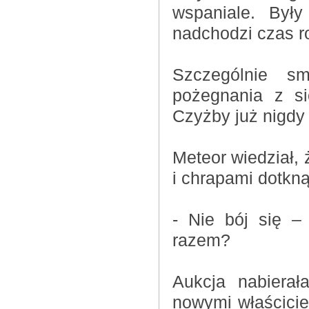
wspaniale. Był
nadchodzi czas r
Szczególnie sm
pożegnania z si
Czyżby już nigdy
Meteor wiedział, 
i chrapami dotkn
- Nie bój się –
razem?
Aukcja nabierał
nowymi właścicie