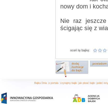
nowy dom i kocha
Nie raz jeszcze
ścigając się z wi
oceń tę bajkę:
|
|
|
|
Bajka Dnia
o portalu
czytajmy bajki
jak pisać bajki
poleć in