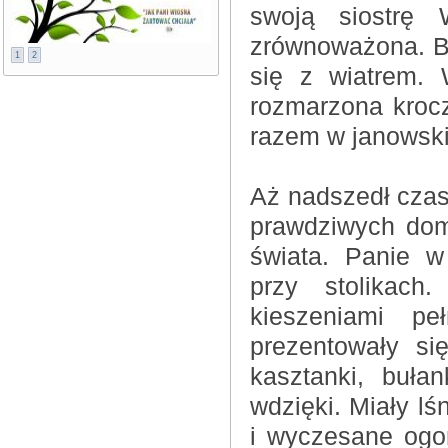
swoją siostrę 
zrównoważona. By
1
2
się z wiatrem. 
rozmarzona krocz
razem w janowski
Aż nadszedł czas,
prawdziwych dom
świata. Panie w
przy stolikach
kieszeniami pe
prezentowały si
kasztanki, buła
wdzięki. Miały lś
i wyczesane ogo