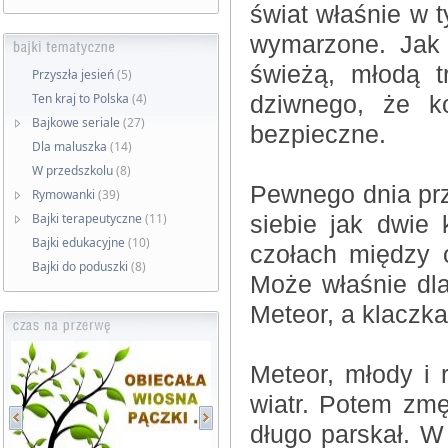
świat właśnie w t
wymarzone. Jak 
świeżą, młodą t
Przyszła jesień
(5)
Ten kraj to Polska
(4)
dziwnego, że k
Bajkowe seriale
(27)
bezpieczne.
Dla maluszka
(14)
W przedszkolu
(8)
Pewnego dnia prz
Rymowanki
(39)
Bajki terapeutyczne
(11)
siebie jak dwie
Bajki edukacyjne
(10)
czołach między 
Bajki do poduszki
(8)
Może właśnie dla
Meteor, a klaczk
Meteor, młody i 
wiatr. Potem zmę
długo parskał. W