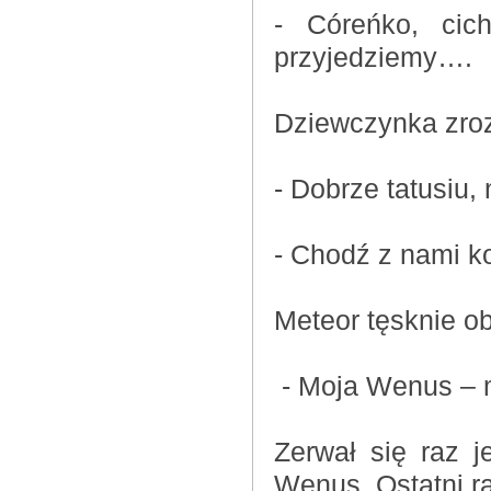
- Córeńko, cic
przyjedziemy….
Dziewczynka zro
- Dobrze tatusiu,
- Chodź z nami ko
Meteor tęsknie ob
- Moja Wenus – m
Zerwał się raz j
Wenus. Ostatni ra