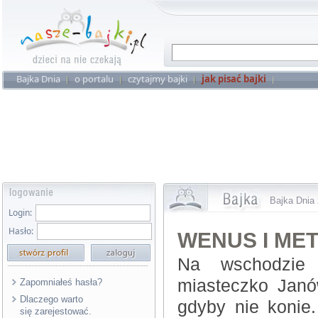
Bajka Dnia
o portalu
czytajmy bajki
jak pisać bajki
Bajka Dnia 
Login:
Hasło:
WENUS I ME
Na wschodzie 
miasteczko Janó
Zapomniałeś hasła?
Dlaczego warto
gdyby nie konie.
się zarejestować.