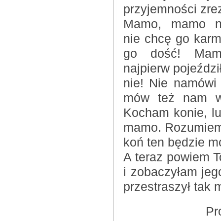
przyjemności zre
Mamo, mamo nie
nie chcę go karm
go dość! Ma
najpierw pojeździ
nie! Nie namówi 
mów też nam w 
Kocham konie, lu
mamo. Rozumiem O
koń ten będzie mó
A teraz powiem 
i zobaczyłam jeg
przestraszył tak 
Pr