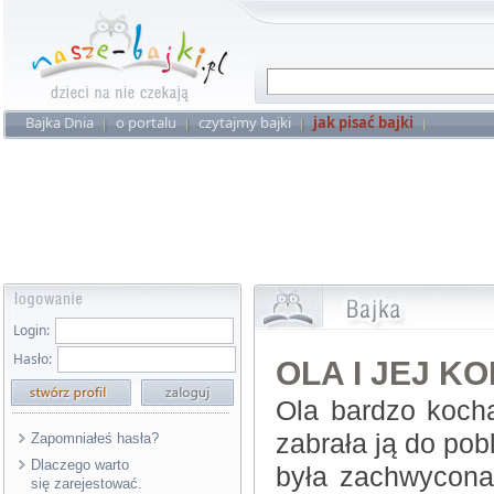
Bajka Dnia
o portalu
czytajmy bajki
jak pisać bajki
Login:
Hasło:
OLA I JEJ K
Ola bardzo koch
zabrała ją do pobl
Zapomniałeś hasła?
Dlaczego warto
była zachwycona.
się zarejestować.