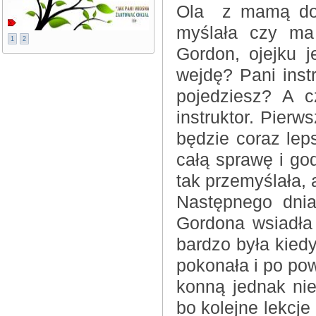
Ola z mamą do 
myślała czy ma
1
2
Gordon, ojejku j
wejdę? Pani inst
pojedziesz? A 
instruktor. Pier
będzie coraz lep
całą sprawę i god
tak przemyślała, 
Następnego dni
Gordona wsiadła 
bardzo była kiedy
pokonała i po po
konną jednak ni
bo kolejne lekcje 