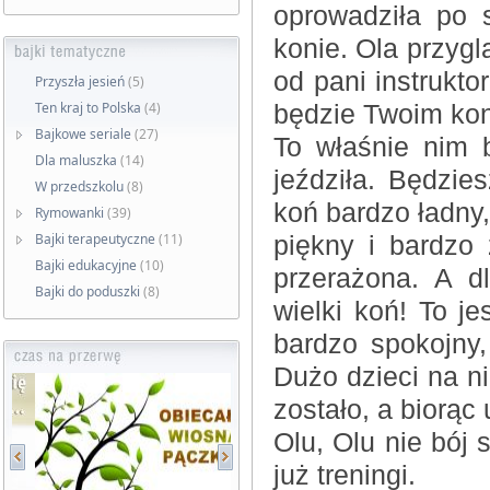
oprowadziła po 
konie. Ola przygl
od pani instrukto
Przyszła jesień
(5)
Ten kraj to Polska
(4)
będzie Twoim ko
Bajkowe seriale
(27)
To właśnie nim 
Dla maluszka
(14)
jeździła. Będzie
W przedszkolu
(8)
koń bardzo ładny, 
Rymowanki
(39)
Bajki terapeutyczne
(11)
piękny i bardzo
Bajki edukacyjne
(10)
przerażona. A d
Bajki do poduszki
(8)
wielki koń! To j
bardzo spokojny,
Dużo dzieci na n
zostało, a biorą
Olu, Olu nie bój 
już treningi.