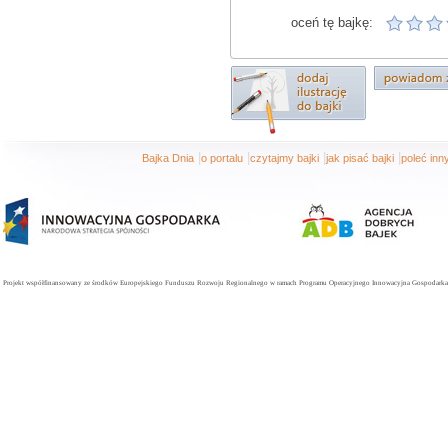
oceń tę bajkę:
|
|
|
|
Bajka Dnia
o portalu
czytajmy bajki
jak pisać bajki
poleć in
Projekt współfinansowany ze środków Europejskiego Funduszu Rozwoju Regionalnego w ramach Programu Operacyjnego Innowacyjna Gospodarka. 