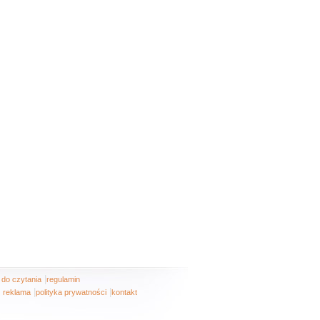
|
i do czytania
regulamin
|
|
reklama
polityka prywatności
kontakt