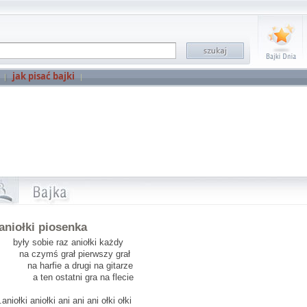
jak pisać bajki
aniołki piosenka
 były sobie raz aniołki każdy
 czymś grał pierwszy grał
 harfie a drugi na gitarze
ten ostatni gra na flecie
.aniołki aniołki ani ani ani ołki ołki