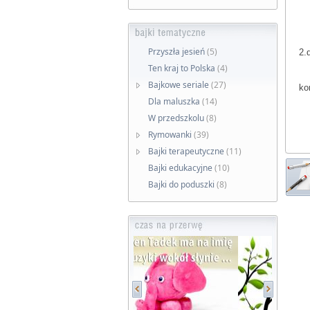
po
po
po
Przyszła jesień
(5)
2.
z 
Ten kraj to Polska
(4)
Bajkowe seriale
(27)
ko
Dla maluszka
(14)
W przedszkolu
(8)
Rymowanki
(39)
Bajki terapeutyczne
(11)
Bajki edukacyjne
(10)
Bajki do poduszki
(8)