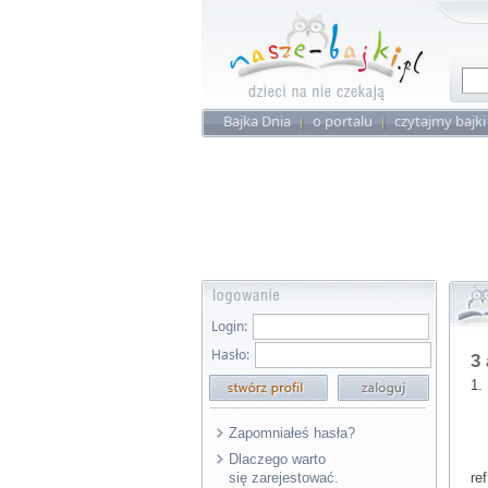
Bajka Dnia
o portalu
czytajmy bajki
Login:
Hasło:
3 
1.
na
na
Zapomniałeś hasła?
a 
Dlaczego warto
się zarejestować.
ref