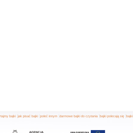
|
|
|
|
|
tajmy bajki
jak pisać bajki
poleć innym
darmowe bajki do czytania
bajki polecają się
bajk