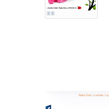
1
2
|
|
Bajka Dnia
o portalu
czy