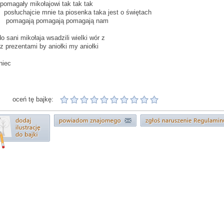
magały mikołajowi tak tak tak
słuchajcie mnie ta piosenka taka jest o świętach
magają pomagają pomagają nam
do sani mikołaja wsadzili wielki wór z
prezentami by aniołki my aniołki
niec
oceń tę bajkę: