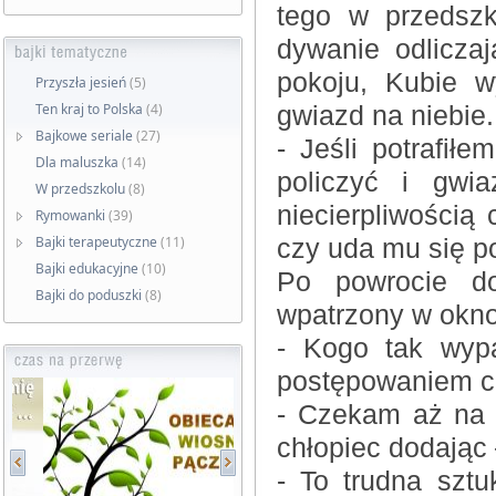
tego w przedszk
dywanie odlicza
pokoju, Kubie w
Przyszła jesień
(5)
Ten kraj to Polska
(4)
gwiazd na niebie.
Bajkowe seriale
(27)
- Jeśli potrafiłe
Dla maluszka
(14)
policzyć i gwi
W przedszkolu
(8)
niecierpliwością
Rymowanki
(39)
Bajki terapeutyczne
(11)
czy uda mu się p
Bajki edukacyjne
(10)
Po powrocie d
Bajki do poduszki
(8)
wpatrzony w okno
- Kogo tak wypa
postępowaniem c
- Czekam aż na 
chłopiec dodając 
- To trudna sztu