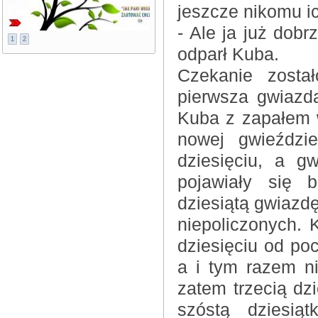
jeszcze nikomu ic
- Ale ja już dob
1
2
odparł Kuba.
Czekanie zosta
pierwsza gwiazda
Kuba z zapałem wz
nowej gwieździ
dziesięciu, a g
pojawiały się b
dziesiątą gwiazdę
niepoliczonych. 
dziesięciu od poc
a i tym razem ni
zatem trzecią dzi
szóstą dziesiąt