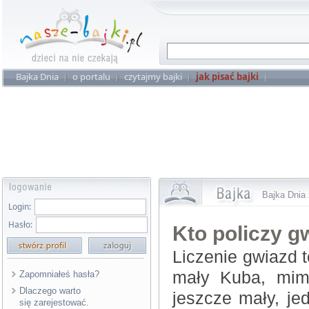
Bajka Dnia
o portalu
czytajmy bajki
jak pisać bajki
Bajka Dnia 
Login:
Hasło:
Kto policzy g
Liczenie gwiazd t
mały Kuba, mim
Zapomniałeś hasła?
Dlaczego warto
jeszcze mały, je
się zarejestować.