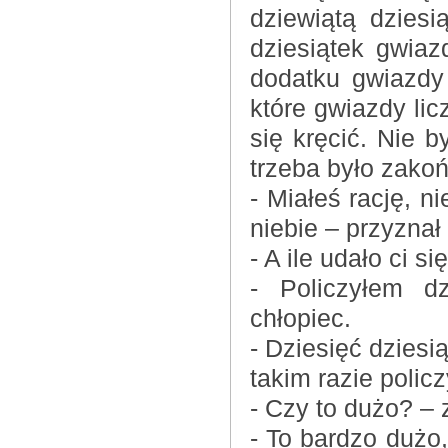
dziewiątą dziesi
dziesiątek gwiaz
dodatku gwiazdy
które gwiazdy lic
się kręcić. Nie 
trzeba było zako
- Miałeś rację, n
niebie – przyznał
- A ile udało ci s
- Policzyłem dz
chłopiec.
- Dziesięć dziesi
takim razie polic
- Czy to dużo? – 
- To bardzo dużo,