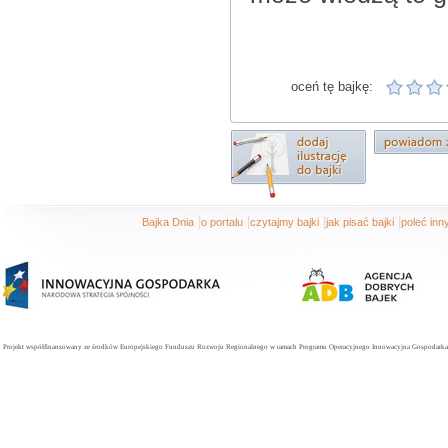
oceń tę bajkę:
|
|
|
|
Bajka Dnia
o portalu
czytajmy bajki
jak pisać bajki
poleć in
Projekt współfinansowany ze środków Europejskiego Funduszu Rozwoju Regionalnego w ramach Programu Operacyjnego Innowacyjna Gospodarka. 