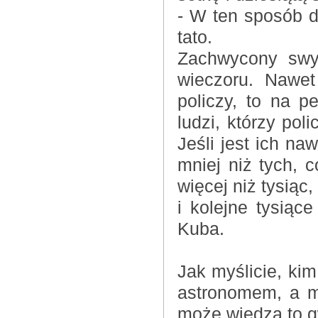
- W ten sposób d
tato.
Zachwycony swy
wieczoru. Nawet
policzy, to na 
ludzi, którzy pol
Jeśli jest ich naw
mniej niż tych, c
więcej niż tysiąc
i kolejne tysiąc
Kuba.
Jak myślicie, ki
astronomem, a m
może wiedzą to g