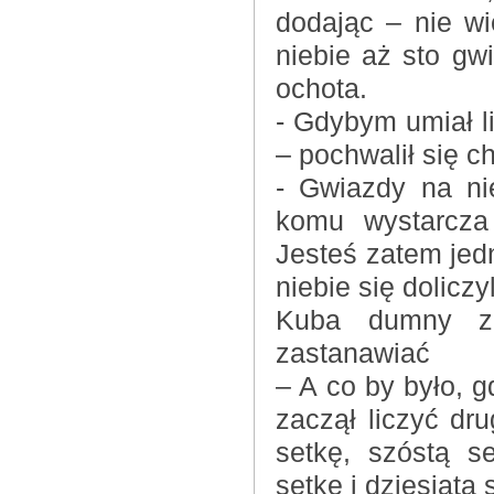
dodając – nie wie
niebie aż sto gw
ochota.
- Gdybym umiał li
– pochwalił się ch
- Gwiazdy na ni
komu wystarcza 
Jesteś zatem jedn
niebie się doliczyl
Kuba dumny ze
zastanawiać
– A co by było, g
zaczął liczyć dru
setkę, szóstą s
setkę i dziesiątą 