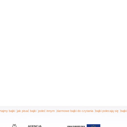
|
|
|
|
|
tajmy bajki
jak pisać bajki
poleć innym
darmowe bajki do czytania
bajki polecają się
bajk