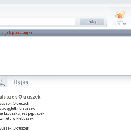
jak pisać bajki
aluszek Okruszek
luszek Okruszek
 okrąglutki brzuszek
na brzuszku jest pępuszek
winięty w kłębuszek
luszek Okruszek