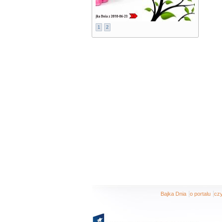
1
2
|
|
Bajka Dnia
o portalu
czy