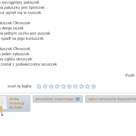
 wyciągnięty paluszek
na paluszku jest śpioszek
już wytarł się w ciuszek
luszek Okruszek
 dwoje uszek
na jednym uszku jest puszek
 spadł na jego koniuszek
luszek Okruszek
 jeden zębuszek
na ząbku okruszek
 został z podwieczorka racuszek
Profil
oceń tę bajkę: