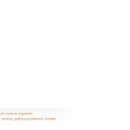
|
i do czytania
regulamin
|
|
reklama
polityka prywatności
kontakt