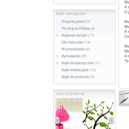
Ma
A 
O 
Przyszła jesień
(5)
Ma
Ma
Ten kraj to Polska
(4)
A 
Bajkowe seriale
(27)
Co
Dla maluszka
(14)
Ma
W przedszkolu
(8)
Ma
Rymowanki
(39)
A 
To
Bajki terapeutyczne
(11)
Bajki edukacyjne
(10)
Bajki do poduszki
(8)