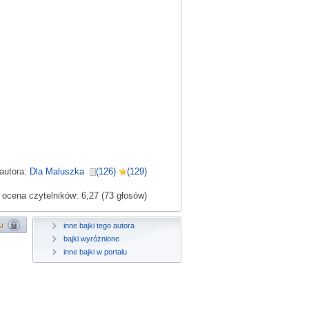
 autora:
Dla Maluszka
(126)
(129)
ocena czytelników: 6,27 (73 głosów)
inne bajki tego autora
bajki wyróżnione
inne bajki w portalu