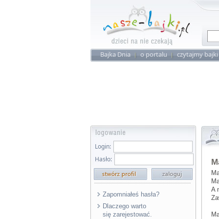
Bajka Dnia
o portalu
czytajmy bajki
Login:
Hasło:
M
Ma
Ma
A 
Zapomniałeś hasła?
Za
Dlaczego warto
się zarejestować.
Ma