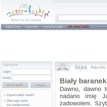
Bajka Dnia
o portalu
czytajmy bajki
jak pisać bajki
Bajka Dnia 
Login:
Hasło:
Biały baranek
Dawno, dawno te
nadano imię Ja
Zapomniałeś hasła?
Dlaczego warto
zadowoleni. Szyb
się zarejestować.