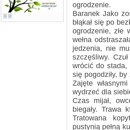
ogrodzenie.
Baranek Jako zo
1
2
błąkał się po bez
ogrodzenie, złe 
wełna odstraszał
jedzenia, nie mu
szczęśliwy. Czuł
wrócić do stada,
się pogodziły, by
Zajęte własnymi
wydrzeć dla siebi
Czas mijał, owc
biegały. Trawa k
Tratowana kopy
pustynią pełną ku