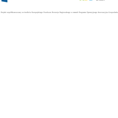
Projekt współfinansowany ze środków Europejskiego Funduszu Rozwoju Regionalnego w ramach Programu Operacyjnego Innowacyjna Gospodarka. 