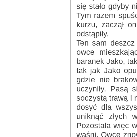
się stało gdyby n
Tym razem spuśc
kurzu, zaczął on
odstąpiły.
Ten sam deszcz 
owce mieszkając
baranek Jako, tak
tak jak Jako opu
gdzie nie brakow
uczyniły. Pasą s
soczystą trawą i 
dosyć dla wszys
uniknąć złych w
Pozostała więc w
waśni. Owce znow