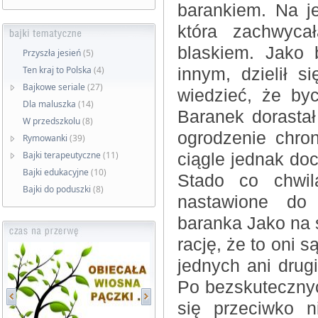
barankiem. Na je
która zachwyca
blaskiem. Jako 
Przyszła jesień
(5)
Ten kraj to Polska
(4)
innym, dzielił 
Bajkowe seriale
(27)
wiedzieć, że by
Dla maluszka
(14)
Baranek dorasta
W przedszkolu
(8)
ogrodzenie chro
Rymowanki
(39)
Bajki terapeutyczne
(11)
ciągle jednak doc
Bajki edukacyjne
(10)
Stado co chwil
Bajki do poduszki
(8)
nastawione do 
baranka Jako na s
rację, że to oni s
jednych ani drug
Po bezskutecznyc
się przeciwko 