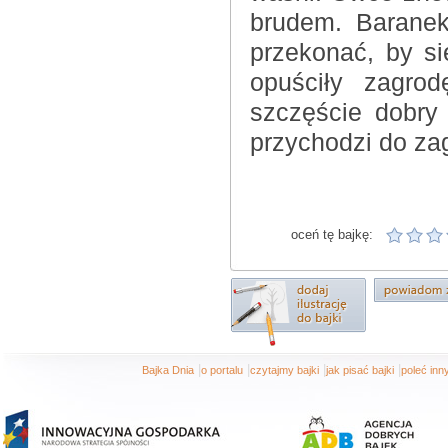
brudem. Baranek
przekonać, by s
opuściły zagrod
szczęście dobry 
przychodzi do za
oceń tę bajkę:
|
|
|
|
Bajka Dnia
o portalu
czytajmy bajki
jak pisać bajki
poleć in