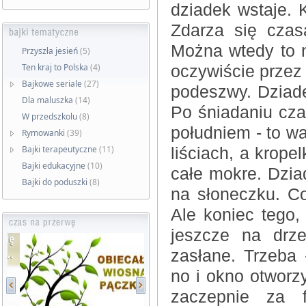
dziadek wstaje. 
Zdarza się czas
Można wtedy to na
Przyszła jesień
(5)
Ten kraj to Polska
(4)
oczywiście przez
Bajkowe seriale
(27)
podeszwy. Dziade
Dla maluszka
(14)
Po śniadaniu cza
W przedszkolu
(8)
południem - to w
Rymowanki
(39)
Bajki terapeutyczne
(11)
liściach, a krope
Bajki edukacyjne
(10)
całe mokre. Dzia
Bajki do poduszki
(8)
na słoneczku. Co
Ale koniec tego,
jeszcze na drz
zasłane. Trzeba 
no i okno otwor
zaczepnie za f