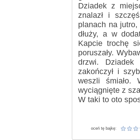
Dziadek z miejs
znalazł i szczę
planach na jutro,
dłuży, a w doda
Kapcie trochę si
poruszały. Wybaw
drzwi. Dziadek
zakończył i szyb
weszli śmiało.
wyciągnięte z szaf
W taki to oto spo
oceń tę bajkę: