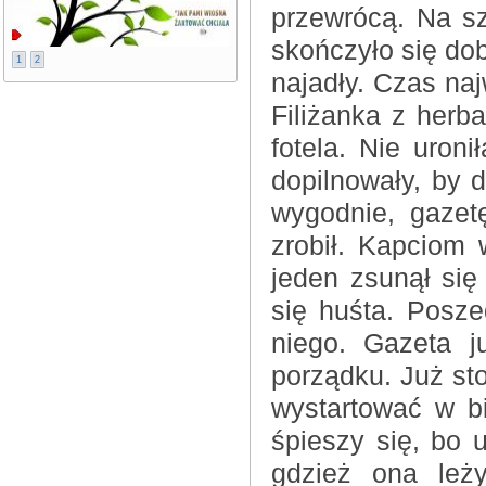
przewrócą. Na sz
skończyło się dob
1
2
najadły. Czas na
Filiżanka z herba
fotela. Nie uron
dopilnowały, by d
wygodnie, gazet
zrobił. Kapciom 
jeden zsunął się
się huśta. Posze
niego. Gazeta j
porządku. Już st
wystartować w b
śpieszy się, bo 
gdzież ona leż