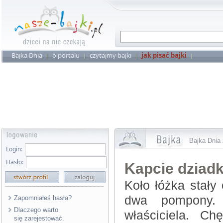
Bajka Dnia
o portalu
czytajmy bajki
jak pisać bajki
Bajka Dnia 
Login:
Hasło:
Kapcie dziad
Koło łóżka stały
dwa pompony. 
Zapomniałeś hasła?
Dlaczego warto
właściciela. Ch
się zarejestować.