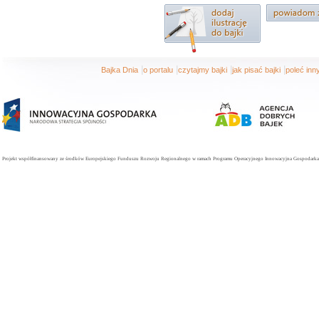
|
|
|
|
Bajka Dnia
o portalu
czytajmy bajki
jak pisać bajki
poleć in
Projekt współfinansowany ze środków Europejskiego Funduszu Rozwoju Regionalnego w ramach Programu Operacyjnego Innowacyjna Gospodarka. 