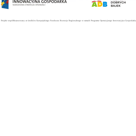
Projekt współfinansowany ze środków Europejskiego Funduszu Rozwoju Regionalnego w ramach Programu Operacyjnego Innowacyjna Gospodarka. 