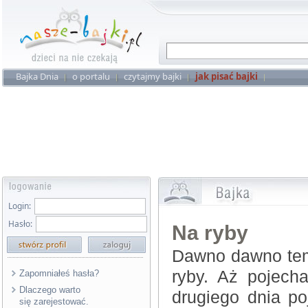
Bajka Dnia
o portalu
czytajmy bajki
jak pisać bajki
Login:
Hasło:
Na ryby
Dawno dawno temu
ryby. Aż pojech
Zapomniałeś hasła?
Dlaczego warto
drugiego dnia poj
się zarejestować.