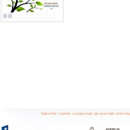
1
2
|
|
|
|
Bajka Dnia
o portalu
czytajmy bajki
jak pisać bajki
poleć in