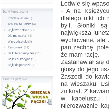
Ledwie się wpaso
- A na Księżycu
dlatego nikt ich
Przyszła jesień
(5)
Ten kraj to Polska
(4)
byli. Słoniki s
Bajkowe seriale
(27)
największa lunet
Dla maluszka
(14)
wychowane, ale z
W przedszkolu
(8)
pan zechcę, pole
Rymowanki
(39)
Bajki terapeutyczne
(11)
że mam rację.
Bajki edukacyjne
(10)
Zastanawiał się 
Bajki do poduszki
(8)
głosy do jego u
Zaszedł do kawia
na wieszaku. Usi
zniknął. Z kawiar
w kapeluszu i
Nierozważnie ka