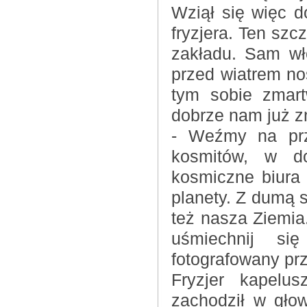
Wziął się więc d
fryzjera. Ten szc
zakładu. Sam wł
przed wiatrem no
tym sobie zmart
dobrze nam już z
- Weźmy na prz
kosmitów, w d
kosmiczne biura
planety. Z dumą s
też nasza Ziemia.
uśmiechnij si
fotografowany pr
Fryzjer kapelus
zachodził w gło