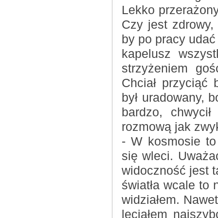
Lekko przerażony
Czy jest zdrowy,
by po pracy udać 
kapelusz wszyst
strzyżeniem goś
Chciał przyciąć b
był uradowany, b
bardzo, chwycił
rozmową jak zwyk
- W kosmosie to 
się wleci. Uważa
widoczność jest t
światła wcale to 
widziałem. Nawet
leciałem najszyb