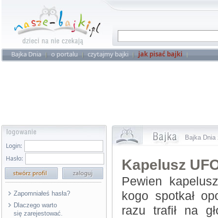
Bajka Dnia
o portalu
czytajmy bajki
jak pisać bajki
Bajka Dnia 
Login:
Hasło:
Kapelusz UF
Pewien kapelusz
kogo spotkał opo
Zapomniałeś hasła?
Dlaczego warto
razu trafił na 
się zarejestować.