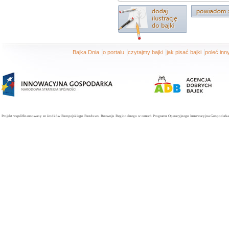
|
|
|
|
Bajka Dnia
o portalu
czytajmy bajki
jak pisać bajki
poleć in
Projekt współfinansowany ze środków Europejskiego Funduszu Rozwoju Regionalnego w ramach Programu Operacyjnego Innowacyjna Gospodarka. 