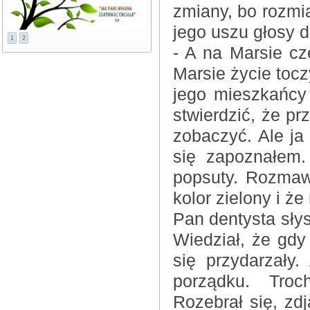
zmiany, bo rozmia
jego uszu głosy d
1
2
- A na Marsie cz
Marsie życie tocz
jego mieszkańcy
stwierdzić, że pr
zobaczyć. Ale ja
się zapoznałem.
popsuty. Rozmaw
kolor zielony i ż
Pan dentysta słys
Wiedział, że gdy
się przydarzały
porządku. Troc
Rozebrał się, zdj