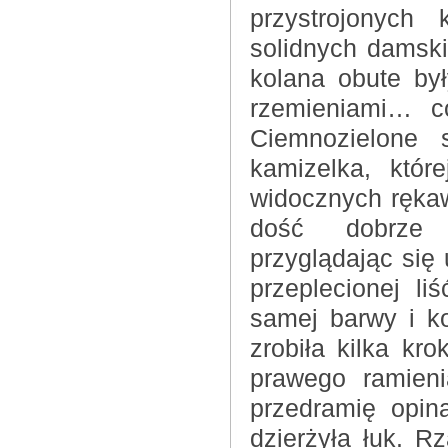
przystrojonych 
solidnych damski
kolana obute by
rzemieniami… c
Ciemnozielone 
kamizelka, któr
widocznych rękaw
dość dobrze p
przyglądając się 
przeplecionej l
samej barwy i ko
zrobiła kilka kr
prawego ramieni
przedramię opin
dzierżyła łuk. R