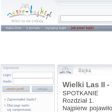
Bajka Dnia
o portalu
czytajmy bajki
jak pisać bajki
Login:
Hasło:
Wielki Las II -
SPOTKANIE
Rozdział 1.
Zapomniałeś hasła?
Dlaczego warto
Najpierw pojawił
się zarejestować.