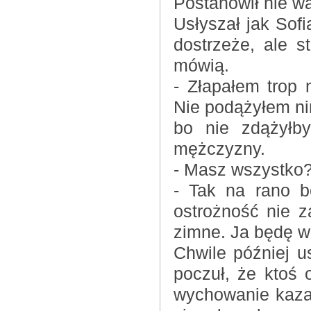
Postanowił nie wa
Usłyszał jak Sofi
dostrzeże, ale s
mówią.
- Złapałem trop 
Nie podążyłem n
bo nie zdążyłb
mężczyzny.
- Masz wszystko?
- Tak na rano b
ostrożność nie 
zimne. Ja będę w
Chwile później u
poczuł, że ktoś 
wychowanie kazał