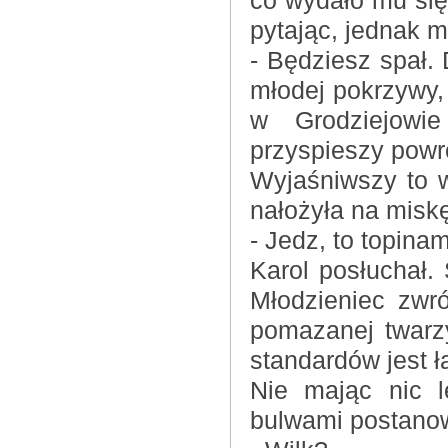
co wydało mu się
pytając, jednak m
- Będziesz spał. 
młodej pokrzywy,
w Grodziejowie
przyspieszy powr
Wyjaśniwszy to w
nałożyła na miskę
- Jedz, to topin
Karol posłuchał. 
Młodzieniec zwr
pomazanej twarz
standardów jest ł
Nie mając nic l
bulwami postanow