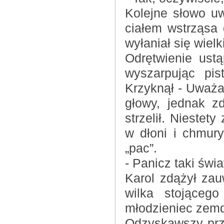
Kolejne słowo uw
ciałem wstrząsa
wyłaniał się wielki
Odrętwienie ustą
wyszarpując pis
Krzyknął - Uważaj
głowy, jednak z
strzelił. Nieste
w dłoni i chmury
„pac”.
- Panicz taki świa
Karol zdążył zau
wilka stojąceg
młodzieniec zemd
Odzyskawszy przy