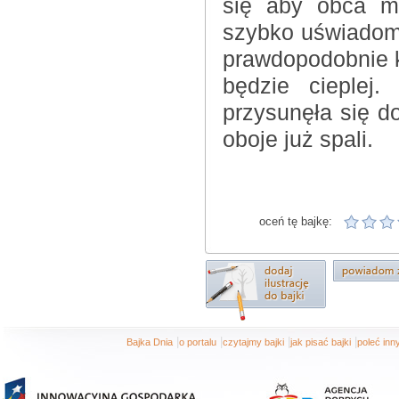
się aby obca mł
szybko uświadomił
prawdopodobnie k
będzie cieplej
przysunęła się do
oboje już spali.
oceń tę bajkę:
|
|
|
|
Bajka Dnia
o portalu
czytajmy bajki
jak pisać bajki
poleć in