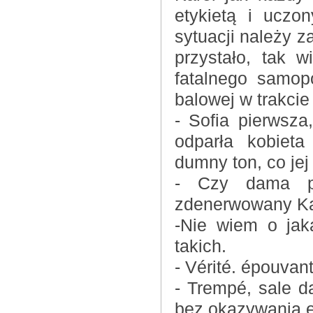
etykietą i uczo
sytuacji należy 
przystało, tak 
fatalnego samopo
balowej w trakcie
- Sofia pierwsza
odparła kobiet
dumny ton, co je
- Czy dama pr
zdenerwowany Ka
-Nie wiem o jak
takich.
- Vérité. épouvant
- Trempé, sale d
bez okazywania e