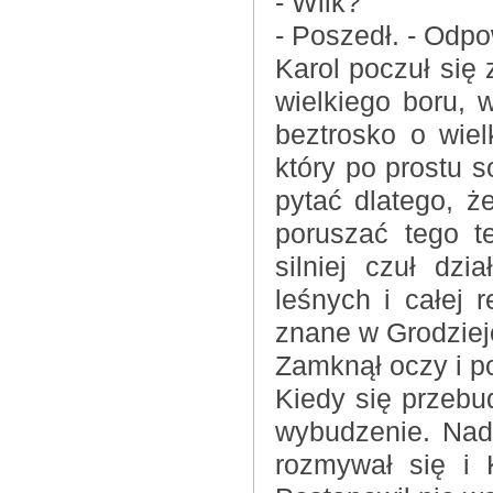
- Wilk?
- Poszedł. - Odp
Karol poczuł się 
wielkiego boru, 
beztrosko o wielk
który po prostu s
pytać dlatego, ż
poruszać tego t
silniej czuł dz
leśnych i całej 
znane w Grodziej
Zamknął oczy i p
Kiedy się przebud
wybudzenie. Nad
rozmywał się i 