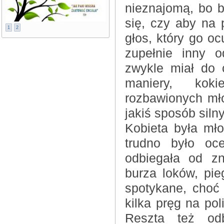
nieznajomą, bo b
się, czy aby na 
1
2
głos, który go oc
zupełnie inny o
zwykle miał do 
maniery, kokie
rozbawionych mł
jakiś sposób siln
Kobieta była mł
trudno było oc
odbiegała od zn
burza loków, pie
spotykane, choć 
kilka pręg na pol
Reszta też odb