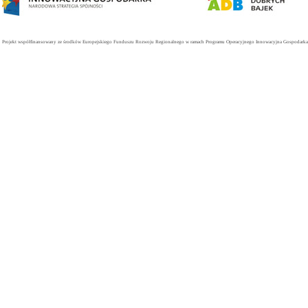
Projekt współfinansowany ze środków Europejskiego Funduszu Rozwoju Regionalnego w ramach Programu Operacyjnego Innowacyjna Gospodarka. 