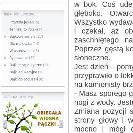
w bok. Coś uder
głęboko. Otwar
Wszystko wydawał
Przyszła jesień
(5)
Ten kraj to Polska
(4)
i czekał, aż ob
Bajkowe seriale
(27)
zaschniętego na
Dla maluszka
(14)
Poprzez gęstą ko
W przedszkolu
(8)
słoneczne.
Rymowanki
(39)
Bajki terapeutyczne
(11)
Jest dzień – pomy
Bajki edukacyjne
(10)
przyprawiło o lek
Bajki do poduszki
(8)
na kamienisty brz
- Masz sporego gu
nogi z wody. Jes
Zmiana pozycji 
strony głowy i w
mocno i mógł d