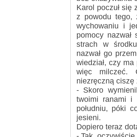
Karol poczuł się 
z powodu tego, 
wychowaniu i je
pomocy nazwał s
strach w środku
nazwał go przem
wiedział, czy ma 
więc milczeć. 
niezręczną ciszę
- Skoro wymieni
twoimi ranami i
południu, póki c
jesieni.
Dopiero teraz dot
- Tak, oczywiście