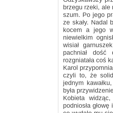
brzegu rzeki, ale
szum. Po jego pr
ze skały. Nadal 
kocem a jego wi
niewielkim ogni
wisiał garnusze
pachniał dość 
rozgniatała coś 
Karol przypomniał
czyli to, że sol
jednym kawałku,
była przywidzen
Kobieta widząc,
podniosła głowę i