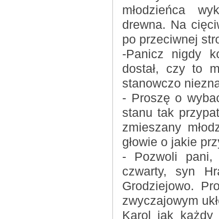
młodzieńca wy
drewna. Na cięci
po przeciwnej str
-Panicz nigdy k
dostał, czy to 
stanowczo niezn
- Proszę o wyba
stanu tak przypa
zmieszany młodz
głowie o jakie pr
- Pozwoli pani,
czwarty, syn H
Grodziejowo. Pr
zwyczajowym ukło
Karol jak każdy