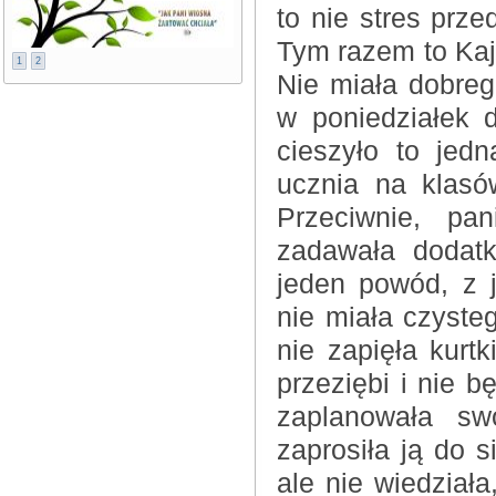
to nie stres prz
Tym razem to Kaja
1
2
Nie miała dobreg
w poniedziałek 
cieszyło to jed
ucznia na klasó
Przeciwnie, pa
zadawała dodatk
jeden powód, z 
nie miała czysteg
nie zapięła kurt
przeziębi i nie b
zaplanowała sw
zaprosiła ją do s
ale nie wiedziała