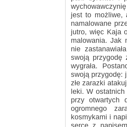
wychowawczynię w
jest to możliwe, 
namalowane prze
jutro, więc Kaja
malowania. Jak 
nie zastanawiał
swoją przygodę z
wygrała. Postan
swoją przygodę: j
złe zarazki atakuj
leki. W ostatnich
przy otwartych 
ogromnego zar
kosmykami i napi
serce z napisem