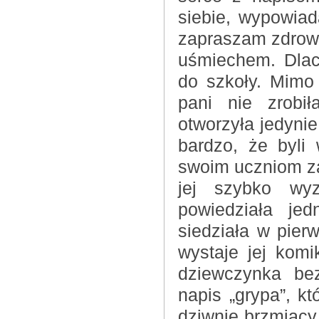
siebie, wypowia
zapraszam zdrowi
uśmiechem. Dlac
do szkoły. Mimo 
pani nie zrobił
otworzyła jedynie
bardzo, że byli
swoim uczniom za 
jej szybko wyz
powiedziała je
siedziała w pier
wystaje jej komi
dziewczynka bez
napis „grypa”, kt
dziwnie brzmiący 