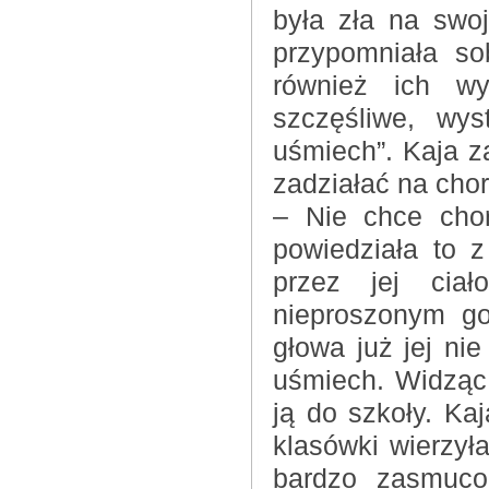
była zła na swo
przypomniała so
również ich wy
szczęśliwe, wy
uśmiech”. Kaja z
zadziałać na cho
– Nie chce cho
powiedziała to 
przez jej ciał
nieproszonym go
głowa już jej nie
uśmiech. Widząc
ją do szkoły. Ka
klasówki wierzyła
bardzo zasmuco