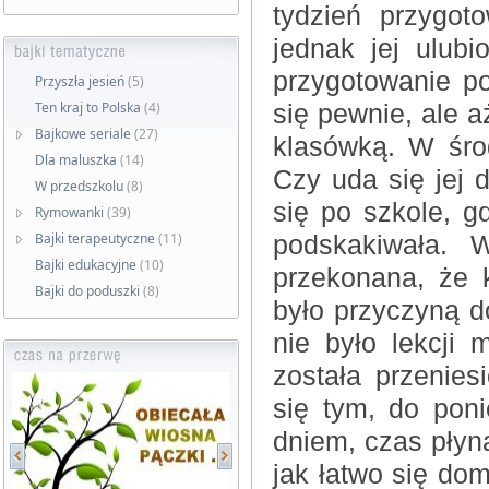
tydzień przygot
jednak jej ulub
przygotowanie po
Przyszła jesień
(5)
Ten kraj to Polska
(4)
się pewnie, ale 
Bajkowe seriale
(27)
klasówką. W śro
Dla maluszka
(14)
Czy uda się jej 
W przedszkolu
(8)
się po szkole, 
Rymowanki
(39)
Bajki terapeutyczne
(11)
podskakiwała. 
Bajki edukacyjne
(10)
przekonana, że k
Bajki do poduszki
(8)
było przyczyną d
nie było lekcji
została przenies
się tym, do poni
dniem, czas płyną
jak łatwo się dom