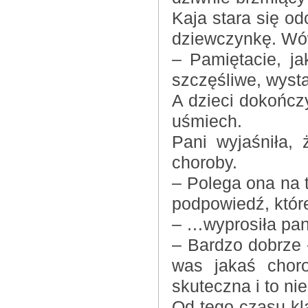
Kaja stara się o
dziewczynkę. Wów
– Pamiętacie, j
szczęśliwe, wyst
A dzieci dokończ
uśmiech.
Pani wyjaśniła,
choroby.
– Polega ona na
podpowiedź, które
– …wyprosiła pani
– Bardzo dobrze –
was jakaś choro
skuteczna i to ni
Od tego czasu kl