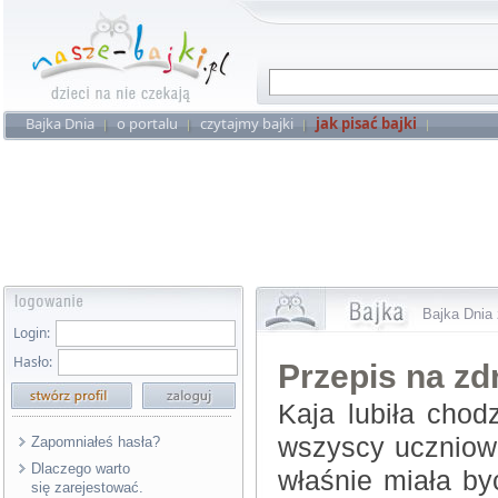
Bajka Dnia
o portalu
czytajmy bajki
jak pisać bajki
Bajka Dnia 
Login:
Hasło:
Przepis na zd
Kaja lubiła chod
wszyscy uczniowie
Zapomniałeś hasła?
Dlaczego warto
właśnie miała b
się zarejestować.