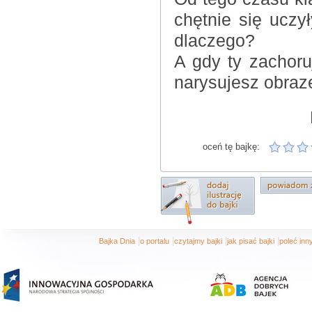
chętnie się uczy
dlaczego?
A gdy ty zachor
narysujesz obraz
oceń tę bajkę:
|
|
|
|
Bajka Dnia
o portalu
czytajmy bajki
jak pisać bajki
poleć in