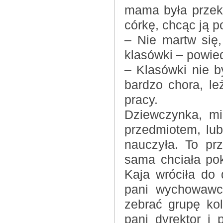
mama była przeko
córkę, chcąc ją p
– Nie martw się
klasówki – powied
– Klasówki nie by
bardzo chora, le
pracy.
Dziewczynka, mi
przedmiotem, lub
nauczyła. To prz
sama chciała pok
Kaja wróciła do
pani wychowawcz
zebrać grupę ko
pani dyrektor i 