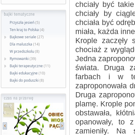
chciały być takie
chciały by ciąg
chciała być odrę
Przyszła jesień
(5)
Ten kraj to Polska
(4)
miała, każda inne
Bajkowe seriale
(27)
Krople zaczęły 
Dla maluszka
(14)
chociaż z wyglądu
W przedszkolu
(8)
Jedna zaproponowa
Rymowanki
(39)
Bajki terapeutyczne
(11)
świata. Druga z
Bajki edukacyjne
(10)
farbach i w t
Bajki do poduszki
(8)
zaproponowała dr
Druga zaproponow
plamę. Krople po
obstawała, kłót
opanowały, to 
zamieniły. Na 