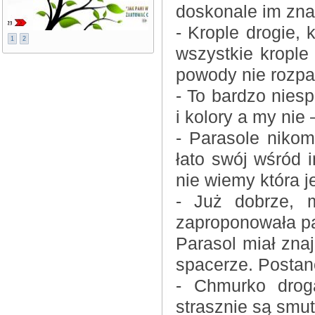
doskonale im zna
- Krople drogie, 
1
2
wszystkie krople
powody nie rozpa
- To bardzo nies
i kolory a my nie 
- Parasole nikom
łato swój wśród
nie wiemy która je
- Już dobrze, 
zaproponowała pa
Parasol miał zna
spacerze. Postano
- Chmurko droga
strasznie są smu