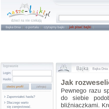
Bajka Dnia
o portalu
czytajmy bajki
jak pisać bajki
Bajka Dnia 
Login:
Hasło:
Jak rozweseli
Pewnego razu sp
do siebie podo
Zapomniałeś hasła?
Dlaczego warto
bliźniaczkami. Kr
się zarejestować.