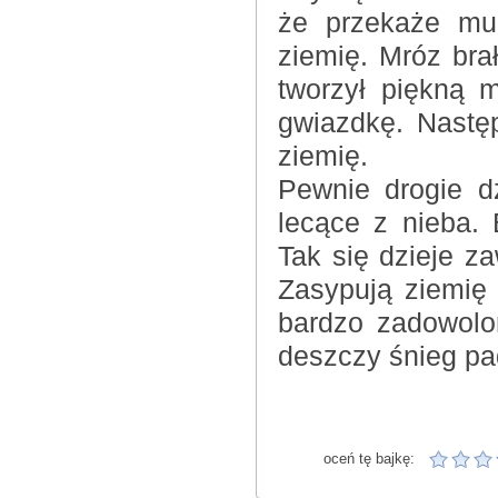
że przekaże mu
ziemię. Mróz bra
tworzył piękną m
gwiazdkę. Nastę
ziemię.
Pewnie drogie dz
lecące z nieba.
Tak się dzieje z
Zasypują ziemię
bardzo zadowolo
deszczy śnieg pad
oceń tę bajkę: