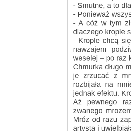
- Smutne, a to dl
- Ponieważ wszyst
- A cóż w tym z
dlaczego krople 
- Krople chcą się
nawzajem podzi
weselej – po raz 
Chmurka długo my
je zrzucać z mn
rozbijała na mni
jednak efektu. Kr
Aż pewnego raz
zwanego mrozem.
Mróz od razu za
artystą i uwielbi