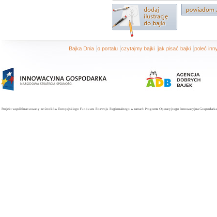
|
|
|
|
Bajka Dnia
o portalu
czytajmy bajki
jak pisać bajki
poleć in
Projekt współfinansowany ze środków Europejskiego Funduszu Rozwoju Regionalnego w ramach Programu Operacyjnego Innowacyjna Gospodarka. 