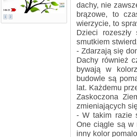
dachy, nie zawsze
brązowe, to czas
1
2
wierzycie, to spr
Dzieci rozeszły 
smutkiem stwierdz
- Zdarzają się dom
Dachy również c
bywają w kolor
budowle są poma
lat. Każdemu prze
Zaskoczona Ziem
zmieniających się
- W takim razie 
One ciągle są w 
inny kolor pomal