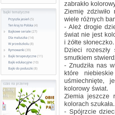
zabrakło kolorow
Ziemię zdziwiło 
wiele różnych bar
Przyszła jesień
(5)
Ten kraj to Polska
(4)
- Ależ drogie dzi
Bajkowe seriale
(27)
świat nie jest ko
Dla maluszka
(14)
i żółte słoneczko.
W przedszkolu
(8)
Dzieci rozeszły 
Rymowanki
(39)
Bajki terapeutyczne
(11)
smutkiem stwierdz
Bajki edukacyjne
(10)
- Znudziła nas w
Bajki do poduszki
(8)
które niebiesk
uśmiechnięte, j
kolorowy świat.
Ziemia jeszcze 
kolorach szukała.
- Spójrzcie dzie