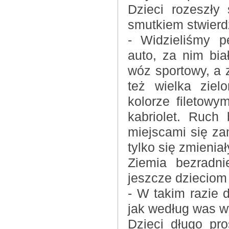
Dzieci rozeszły 
smutkiem stwierdz
- Widzieliśmy 
auto, za nim bia
wóz sportowy, a 
też wielka ziel
kolorze filetowy
kabriolet. Ruch 
miejscami się za
tylko się zmienia
Ziemia bezradni
jeszcze dzieciom
- W takim razie d
jak według was w
Dzieci długo pro