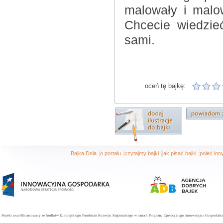
malowały i malow
Chcecie wiedzie
sami.
oceń tę bajkę:
|
|
|
|
Bajka Dnia
o portalu
czytajmy bajki
jak pisać bajki
poleć in
Projekt współfinansowany ze środków Europejskiego Funduszu Rozwoju Regionalnego w ramach Programu Operacyjnego Innowacyjna Gospodarka. 