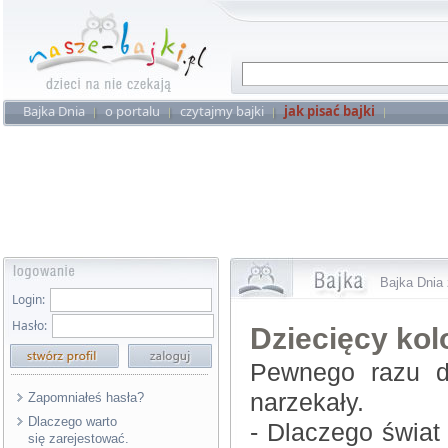
Bajka Dnia
o portalu
czytajmy bajki
jak pisać bajki
Bajka Dnia 
Login:
Hasło:
Dziecięcy kol
Pewnego razu do
narzekały.
Zapomniałeś hasła?
Dlaczego warto
- Dlaczego świat
się zarejestować.