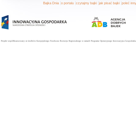
|
|
|
|
Bajka Dnia
o portalu
czytajmy bajki
jak pisać bajki
poleć in
Projekt współfinansowany ze środków Europejskiego Funduszu Rozwoju Regionalnego w ramach Programu Operacyjnego Innowacyjna Gospodarka. 