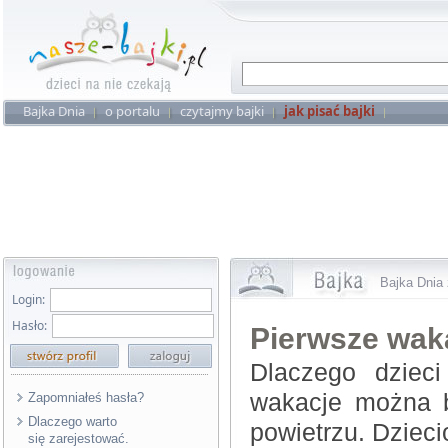
Bajka Dnia
o portalu
czytajmy bajki
jak pisać bajki
Bajka Dnia 
Login:
Hasło:
Pierwsze wak
Dlaczego dziec
wakacje można b
Zapomniałeś hasła?
Dlaczego warto
powietrzu. Dziec
się zarejestować.