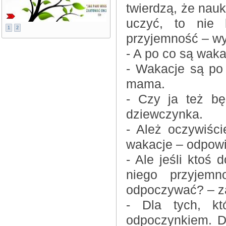
twierdzą, że nauk
uczyć, to nie 
1
2
przyjemność – w
- A po co są waka
- Wakacje są po
mama.
- Czy ja też bę
dziewczynka.
- Ależ oczywiśc
wakacje – odpow
- Ale jeśli ktoś 
niego przyjem
odpoczywać? – za
- Dla tych, k
odpoczynkiem. Dl