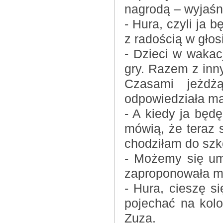
nagrodą – wyjaśn
- Hura, czyli ja 
z radością w głos
- Dzieci w wakac
gry. Razem z inn
Czasami jeżdż
odpowiedziała m
- A kiedy ja bę
mówią, że teraz 
chodziłam do szk
- Możemy się um
zaproponowała 
- Hura, cieszę s
pojechać na kolo
Zuza.