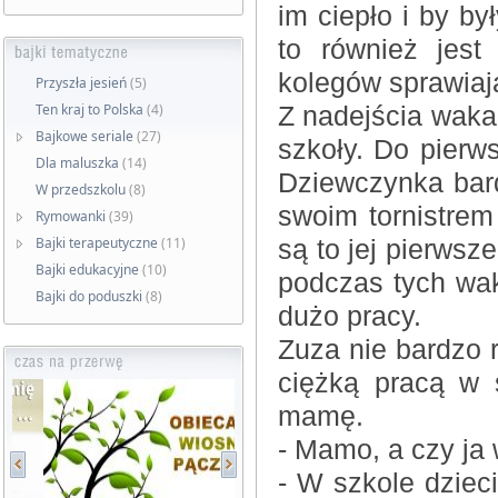
im ciepło i by b
to również jes
kolegów sprawiają
Przyszła jesień
(5)
Ten kraj to Polska
(4)
Z nadejścia wakac
Bajkowe seriale
(27)
szkoły. Do pierw
Dla maluszka
(14)
Dziewczynka bard
W przedszkolu
(8)
swoim tornistrem
Rymowanki
(39)
Bajki terapeutyczne
(11)
są to jej pierwsz
Bajki edukacyjne
(10)
podczas tych wak
Bajki do poduszki
(8)
dużo pracy.
Zuza nie bardzo r
ciężką pracą w 
mamę.
- Mamo, a czy ja
- W szkole dzieci