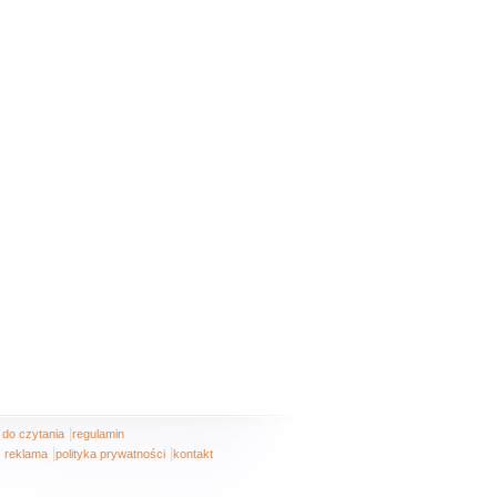
|
i do czytania
regulamin
|
|
reklama
polityka prywatności
kontakt