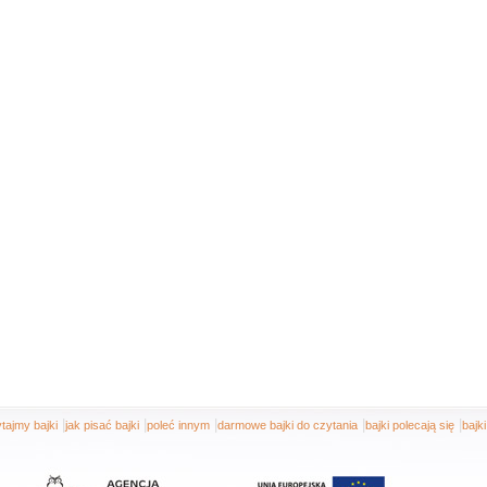
|
|
|
|
|
tajmy bajki
jak pisać bajki
poleć innym
darmowe bajki do czytania
bajki polecają się
bajk