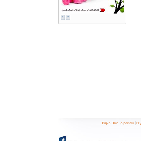
1
2
|
|
Bajka Dnia
o portalu
czy