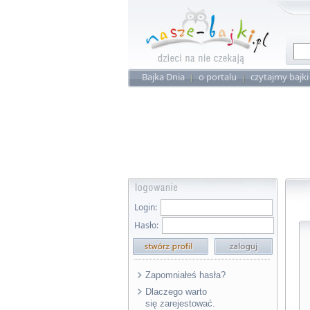
Bajka Dnia
o portalu
czytajmy bajki
Login:
Hasło:
Zapomniałeś hasła?
Dlaczego warto
się zarejestować.