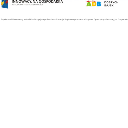
Projekt współfinansowany ze środków Europejskiego Funduszu Rozwoju Regionalnego w ramach Programu Operacyjnego Innowacyjna Gospodarka. 