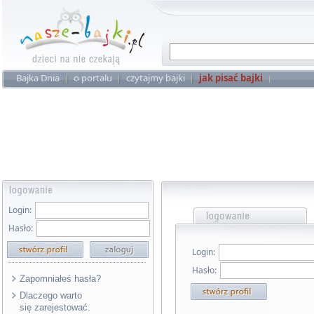
Bajka Dnia
o portalu
czytajmy bajki
jak pisać bajki
Login:
Hasło:
Login:
Hasło:
Zapomniałeś hasła?
Dlaczego warto
się zarejestować.