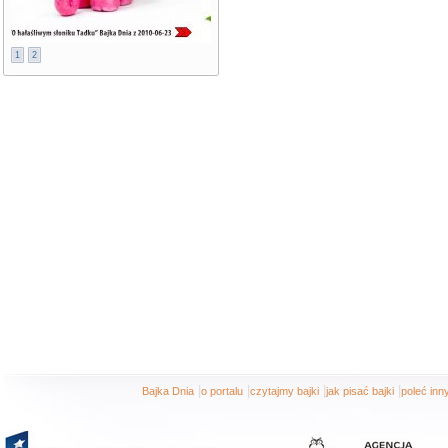
1
2
|
|
|
|
Bajka Dnia
o portalu
czytajmy bajki
jak pisać bajki
poleć in