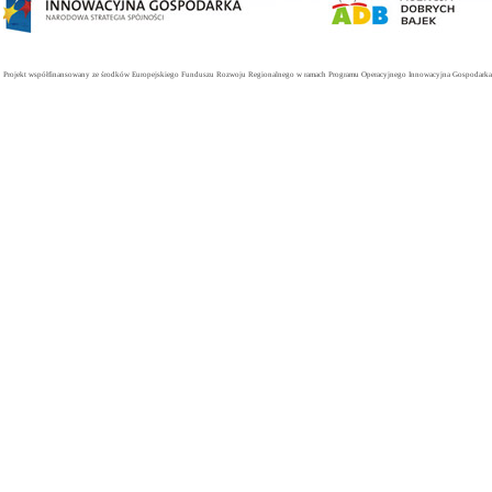
Projekt współfinansowany ze środków Europejskiego Funduszu Rozwoju Regionalnego w ramach Programu Operacyjnego Innowacyjna Gospodarka. 