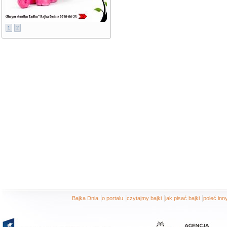
1
2
|
|
|
|
Bajka Dnia
o portalu
czytajmy bajki
jak pisać bajki
poleć in