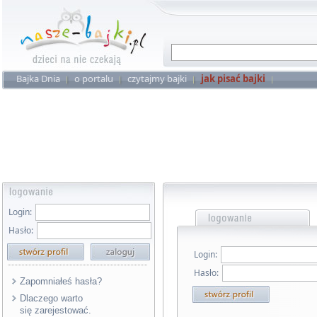
Bajka Dnia
o portalu
czytajmy bajki
jak pisać bajki
Login:
Hasło:
Login:
Hasło:
Zapomniałeś hasła?
Dlaczego warto
się zarejestować.